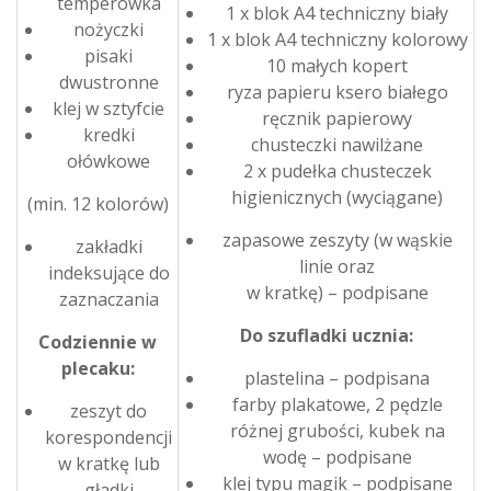
temperówka
1 x blok A4 techniczny biały
nożyczki
1 x blok A4 techniczny kolorowy
pisaki
10 małych kopert
dwustronne
ryza papieru ksero białego
klej w sztyfcie
ręcznik papierowy
kredki
chusteczki nawilżane
ołówkowe
2 x pudełka chusteczek
higienicznych (wyciągane)
(min. 12 kolorów)
zapasowe zeszyty (w wąskie
zakładki
linie oraz
indeksujące do
w kratkę) – podpisane
zaznaczania
Do szufladki ucznia:
Codziennie w
plecaku:
plastelina – podpisana
farby plakatowe, 2 pędzle
zeszyt do
różnej grubości, kubek na
korespondencji
wodę – podpisane
w kratkę lub
klej typu magik – podpisane
gładki