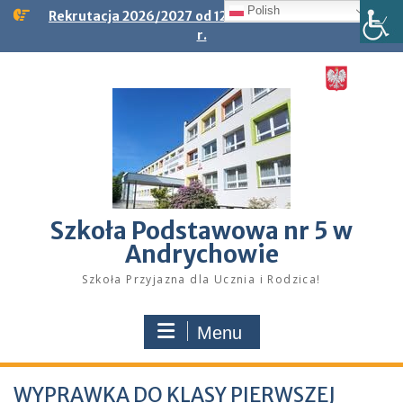
Skip
Polish
Rekrutacja 2026/2027 od 12.01.2026 r. do 23.01.2026
to
r.
content
Szkoła Podstawowa nr 5 w
Andrychowie
Szkoła Przyjazna dla Ucznia i Rodzica!
Menu
WYPRAWKA DO KLASY PIERWSZEJ