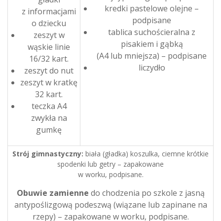
kredki pastelowe olejne –
z informacjami
podpisane
o dziecku
tablica suchościeralna z
zeszyt w
pisakiem i gąbką
wąskie linie
(A4 lub mniejsza) – podpisane
16/32 kart.
liczydło
zeszyt do nut
zeszyt w kratkę
32 kart.
teczka A4
zwykła na
gumkę
Strój gimnastyczny:
biała (gładka) koszulka, ciemne krótkie
spodenki lub getry – zapakowane
w worku, podpisane.
Obuwie zamienne
do chodzenia po szkole z jasną
antypoślizgową podeszwą (wiązane lub zapinane na
rzepy) – zapakowane w worku, podpisane.