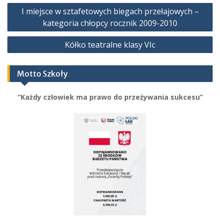
Nawigacja
I miejsce w sztafetowych biegach przełajowych –
wpisu
kategoria chłopcy rocznik 2009-2010
Kółko teatralne klasy VIc
Motto Szkoły
“Każdy człowiek ma prawo do przeżywania sukcesu”