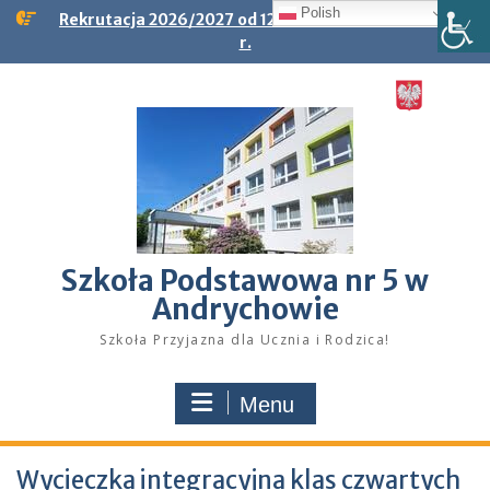
Skip
Polish
Rekrutacja 2026/2027 od 12.01.2026 r. do 23.01.2026
to
r.
content
Szkoła Podstawowa nr 5 w
Andrychowie
Szkoła Przyjazna dla Ucznia i Rodzica!
Menu
Wycieczka integracyjna klas czwartych