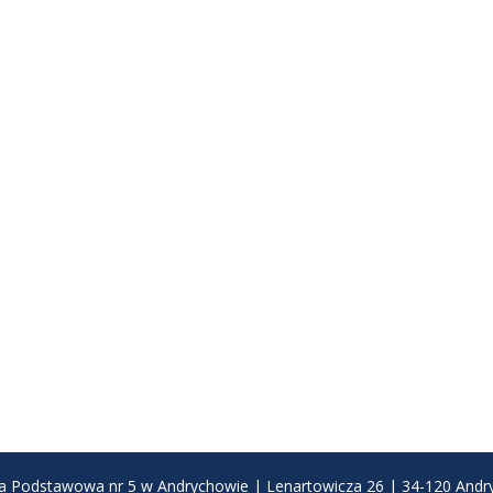
a Podstawowa nr 5 w Andrychowie | Lenartowicza 26 | 34-120 And