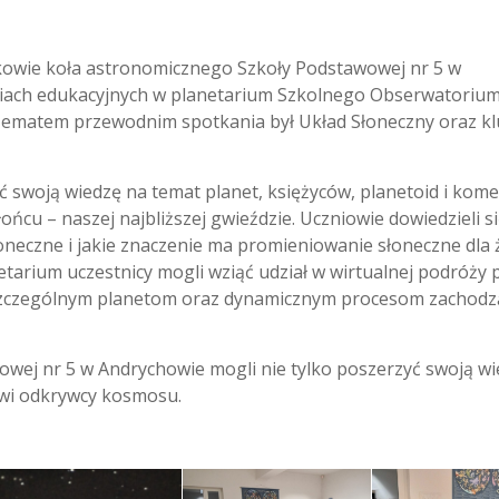
nkowie koła astronomicznego Szkoły Podstawowej nr 5 w
ęciach edukacyjnych w planetarium Szkolnego Obserwatoriu
 Tematem przewodnim spotkania był Układ Słoneczny oraz k
ć swoją wiedzę na temat planet, księżyców, planetoid i kome
ońcu – naszej najbliższej gwieździe. Uczniowie dowiedzieli si
oneczne i jakie znaczenie ma promieniowanie słoneczne dla 
etarium uczestnicy mogli wziąć udział w wirtualnej podróży 
 poszczególnym planetom oraz dynamicznym procesom zachod
owej nr 5 w Andrychowie mogli nie tylko poszerzyć swoją wi
iwi odkrywcy kosmosu.