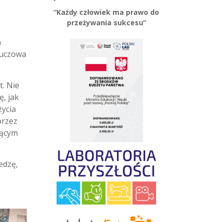
“Każdy człowiek ma prawo do
przeżywania sukcesu”
m
luczowa
t. Nie
ę, jak
życia
przez
zącym
edzę,