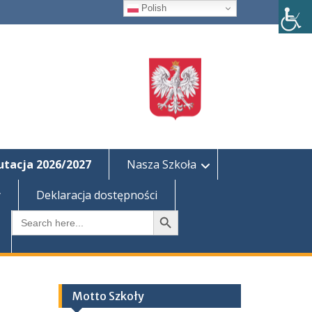
Polish
utacja 2026/2027
Nasza Szkoła
y
Deklaracja dostępności
Search Button
Search
for:
Motto Szkoły