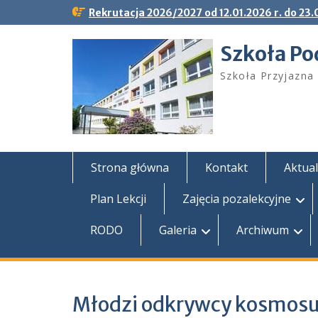
Skip
Rekrutacja 2026/2027 od 12.01.2026 r. do 23.0
to
content
Szkoła Po
Szkoła Przyjazna 
Strona główna
Kontakt
Aktual
Plan Lekcji
Zajęcia pozalekcyjne
RODO
Galeria
Archiwum
Młodzi odkrywcy kosmos